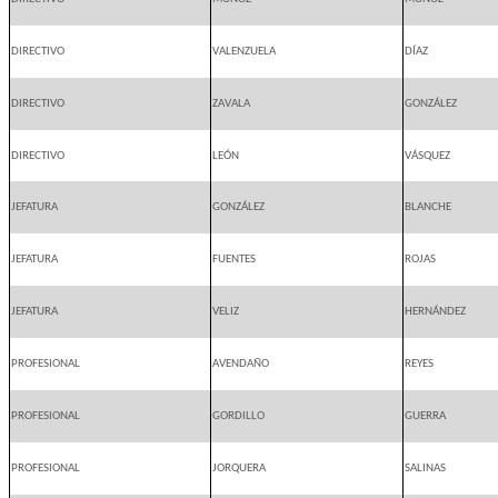
DIRECTIVO
VALENZUELA
DÍAZ
DIRECTIVO
ZAVALA
GONZÁLEZ
DIRECTIVO
LEÓN
VÁSQUEZ
JEFATURA
GONZÁLEZ
BLANCHE
JEFATURA
FUENTES
ROJAS
JEFATURA
VELIZ
HERNÁNDEZ
PROFESIONAL
AVENDAÑO
REYES
PROFESIONAL
GORDILLO
GUERRA
PROFESIONAL
JORQUERA
SALINAS