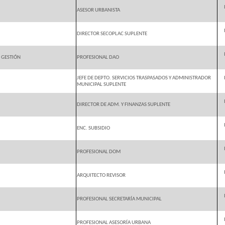
ASESOR URBANISTA
DIRECTOR SECOPLAC SUPLENTE
E GESTIÓN
PROFESIONAL DAO
JEFE DE DEPTO. SERVICIOS TRASPASADOS Y ADMINISTRADOR
MUNICIPAL SUPLENTE
DIRECTOR DE ADM. Y FINANZAS SUPLENTE
ENC. SUBSIDIO
PROFESIONAL DOM
ARQUITECTO REVISOR
PROFESIONAL SECRETARÍA MUNICIPAL
PROFESIONAL ASESORÍA URBANA