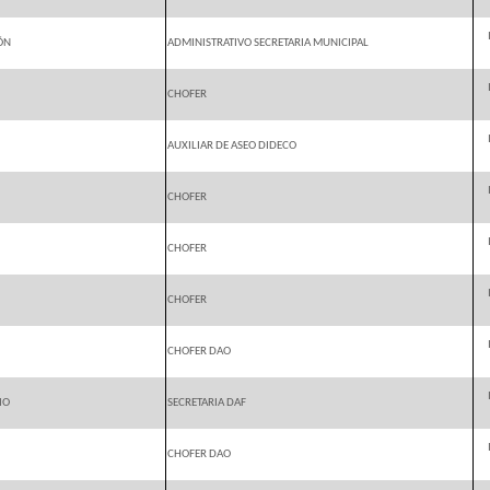
ÓN
ADMINISTRATIVO SECRETARIA MUNICIPAL
CHOFER
AUXILIAR DE ASEO DIDECO
CHOFER
CHOFER
CHOFER
CHOFER DAO
IO
SECRETARIA DAF
CHOFER DAO