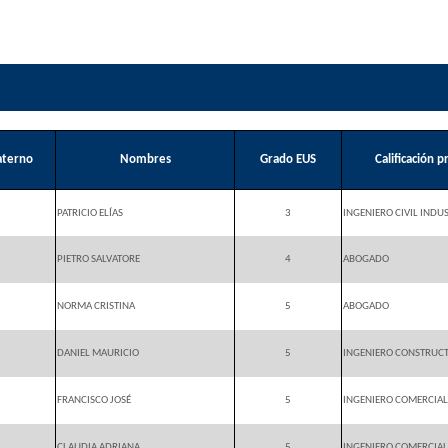
aterno
Nombres
Grado EUS
Calificación 
PATRICIO ELÍAS
3
INGENIERO CIVIL INDU
PIETRO SALVATORE
4
ABOGADO
NORMA CRISTINA
5
ABOGADO
DANIEL MAURICIO
5
INGENIERO CONSTRUC
FRANCISCO JOSÉ
5
INGENIERO COMERCIAL
CLAUDIA ADRIANA
5
INGENIERO COMERCIAL