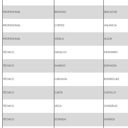
PROFESIONAL
REINOSO
IBACACHE
PROFESIONAL
CORTEZ
VALENCIA
PROFESIONAL
VIDELA
ALDAY
TÉCNICO
HIDALGO
MONTAÑO
TÉCNICO
INAREJO
ESPINOZA
TÉCNICO
CARVAJAL
RODRÍGUEZ
TÉCNICO
GAETE
CASTILLO
TÉCNICO
VEGA
GONZÁLEZ
TÉCNICO
ESTRADA
VIVEROS