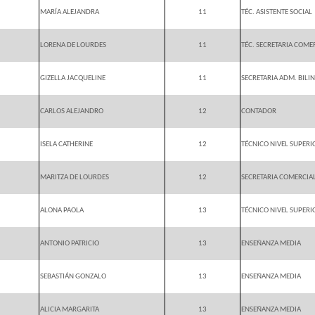
MARÍA ALEJANDRA
11
TÉC. ASISTENTE SOCIAL
LORENA DE LOURDES
11
TÉC. SECRETARIA COME
GIZELLA JACQUELINE
11
SECRETARIA ADM. BILI
CARLOS ALEJANDRO
12
CONTADOR
ISELA CATHERINE
12
TÉCNICO NIVEL SUPERI
MARITZA DE LOURDES
12
SECRETARIA COMERCIA
ALONA PAOLA
13
TÉCNICO NIVEL SUPERI
ANTONIO PATRICIO
13
ENSEÑANZA MEDIA
SEBASTIÁN GONZALO
13
ENSEÑANZA MEDIA
ALICIA MARGARITA
13
ENSEÑANZA MEDIA