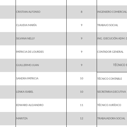
CRISTIAN ALFONSO
8
INGENIERO COMERCIAL
CLAUDIA MARÍA
9
TRABAJO SOCIAL
SILVANA NELLY
9
ING. EJECUCIÓN ADM. 
PATRICIA DE LOURDES
9
CONTADOR GENERAL
TÉCNICO
GUILLERMO JUAN
9
SANDRA PATRICIA
10
TÉCNICO CONTABLE
LENKA ISABEL
10
SECRETARIA EJECUTIVA
EDWARD ALEJANDRO
11
TÉCNICO JURÍDICO
MARITZA
12
TRABAJADORA SOCIAL