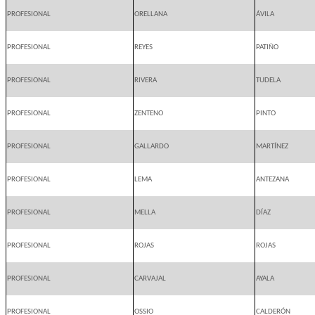
PROFESIONAL
ORELLANA
ÁVILA
PROFESIONAL
REYES
PATIÑO
PROFESIONAL
RIVERA
TUDELA
PROFESIONAL
ZENTENO
PINTO
PROFESIONAL
GALLARDO
MARTÍNEZ
PROFESIONAL
LEMA
ANTEZANA
PROFESIONAL
MELLA
DÍAZ
PROFESIONAL
ROJAS
ROJAS
PROFESIONAL
CARVAJAL
AYALA
PROFESIONAL
OSSIO
CALDERÓN