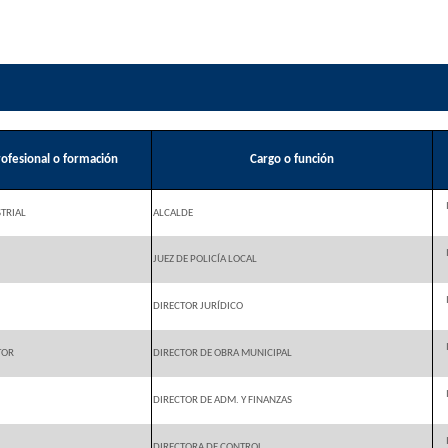
profesional o formación
Cargo o función
STRIAL
ALCALDE
JUEZ DE POLICÍA LOCAL
DIRECTOR JURÍDICO
TOR
DIRECTOR DE OBRA MUNICIPAL
DIRECTOR DE ADM. Y FINANZAS
DIRECTORA DE CONTROL