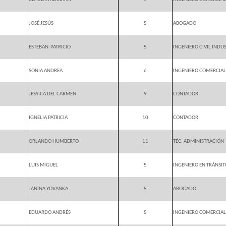
JOSÉ JESÚS
5
ABOGADO
ESTEBAN
PATRICIO
5
INGENIERO CIVIL INDU
SONIA ANDREA
6
INGENIERO COMERCIAL
JESSICA DEL CARMEN
9
CONTADOR
IGNELIA PATRICIA
10
CONTADOR
ORLANDO HUMBERTO
11
TÉC. ADMINISTRACIÓN
LUIS MIGUEL
5
INGENIERO EN TRÁNSIT
JANINA YOVANKA
5
ABOGADO
EDUARDO ANDRÉS
5
INGENIERO COMERCIAL