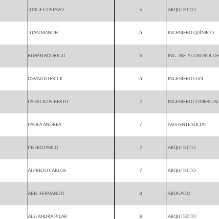
JORGE GUSTAVO
5
ARQUITECTO
JUAN MANUEL
6
INGENIERO QUÍMICO
RUBÉN RODRIGO
6
ING. INF. Y CONTROL D
OSVALDO ERICK
6
INGENIERO CIVIL
PATRICIO ALBERTO
7
INGENIERO COMERCIAL
PAOLA ANDREA
7
ASISTENTE SOCIAL
PEDRO PABLO
7
ARQUITECTO
ALFREDO CARLOS
7
ARQUITECTO
ABEL FERNANDO
8
ABOGADO
ALEJANDRA PILAR
8
ARQUITECTO