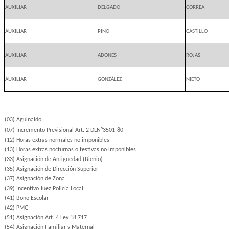
AUXILIAR
DELGADO
CORREA
AUXILIAR
PINO
CASTILLO
AUXILIAR
ADONES
ROJAS
AUXILIAR
GONZÁLEZ
NIETO
(03) Aguinaldo
(07) Incremento Previsional Art. 2 DLN°3501-80
(12) Horas extras normales no imponibles
(13) Horas extras nocturnas o festivas no imponibles
(33) Asignación de Antigüedad (Bienio)
(35) Asignación de Dirección Superior
(37) Asignación de Zona
(39) Incentivo Juez Policía Local
(41) Bono Escolar
(42) PMG
(51) Asignación Art. 4 Ley 18.717
(54) Asignación Familiar y Maternal