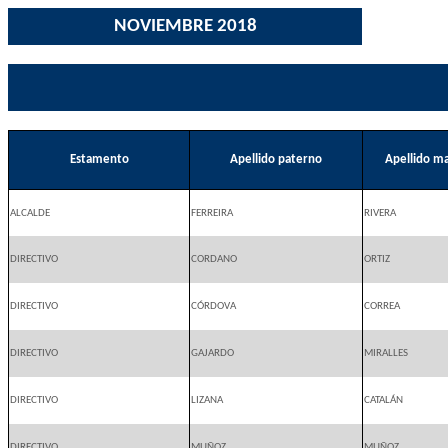
NOVIEMBRE 2018
Estamento
Apellido paterno
Apellido m
ALCALDE
FERREIRA
RIVERA
DIRECTIVO
CORDANO
ORTIZ
DIRECTIVO
CÓRDOVA
CORREA
DIRECTIVO
GAJARDO
MIRALLES
DIRECTIVO
LIZANA
CATALÁN
DIRECTIVO
MUÑOZ
MUÑOZ