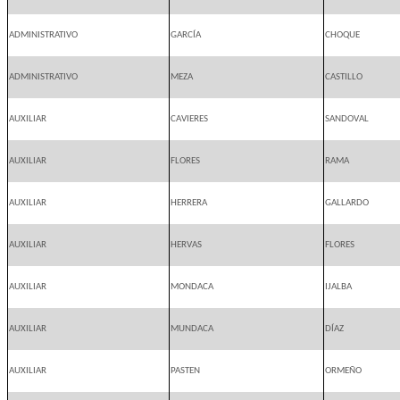
ADMINISTRATIVO
GARCÍA
CHOQUE
ADMINISTRATIVO
MEZA
CASTILLO
AUXILIAR
CAVIERES
SANDOVAL
AUXILIAR
FLORES
RAMA
AUXILIAR
HERRERA
GALLARDO
AUXILIAR
HERVAS
FLORES
AUXILIAR
MONDACA
IJALBA
AUXILIAR
MUNDACA
DÍAZ
AUXILIAR
PASTEN
ORMEÑO