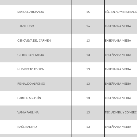
SAMUEL ARMANDO
15
TÉC. EN ADMINISTRACI
JUAN HUGO
16
ENSEÑANZA MEDIA
GENOVEVA DEL CARMEN
13
ENSEÑANZA MEDIA
GILBERTO NEMESIO
13
ENSEÑANZA MEDIA
HUMBERTO EDISON
13
ENSEÑANZA MEDIA
REINALDO ALFONSO
13
ENSEÑANZA MEDIA
CARLOS AGUSTÍN
13
ENSEÑANZA MEDIA
VANIA PAULINA
13
TÉC. ADMIN. Y COMERC
RAÚL RAMIRO
13
ENSEÑANZA MEDIA