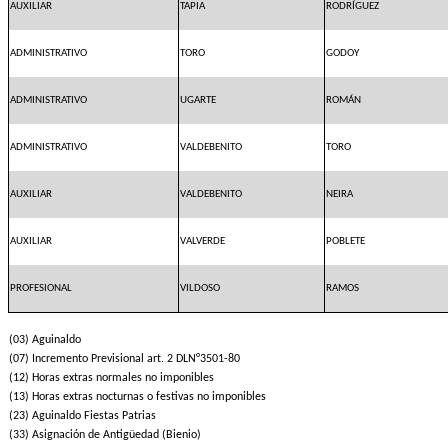
AUXILIAR
TAPIA
RODRÍGUEZ
ADMINISTRATIVO
TORO
GODOY
ADMINISTRATIVO
UGARTE
ROMÁN
ADMINISTRATIVO
VALDEBENITO
TORO
AUXILIAR
VALDEBENITO
NEIRA
AUXILIAR
VALVERDE
POBLETE
PROFESIONAL
VILDOSO
RAMOS
(03) Aguinaldo
(07) Incremento Previsional art. 2 DLN°3501-80
(12) Horas extras normales no imponibles
(13) Horas extras nocturnas o festivas no imponibles
(23) Aguinaldo Fiestas Patrias
(33) Asignación de Antigüedad (Bienio)