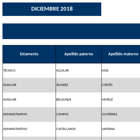
DICIEMBRE 2018
Estamento
Apellido paterno
Apellido materno
TÉCNICO
AGUILAR
DÍAZ
AUXILIAR
ÁLVAREZ
CORTÉS
AUXILIAR
BELAUNDE
MUÑOZ
ADMINISTRATIVO
CAMPOS
GUTIÉRREZ
ADMINISTRATIVO
CASTELLANOS
SANTANA