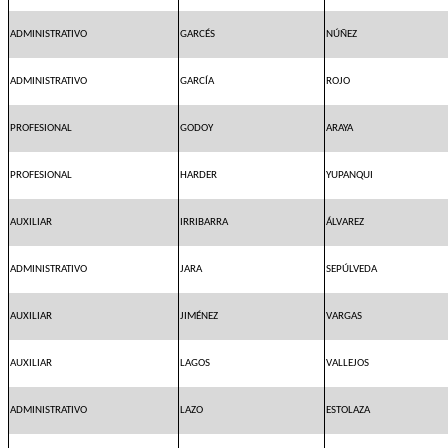
ADMINISTRATIVO
GARCÉS
NÚÑEZ
ADMINISTRATIVO
GARCÍA
ROJO
PROFESIONAL
GODOY
ARAYA
PROFESIONAL
HARDER
YUPANQUI
AUXILIAR
IRRIBARRA
ÁLVAREZ
ADMINISTRATIVO
JARA
SEPÚLVEDA
AUXILIAR
JIMÉNEZ
VARGAS
AUXILIAR
LAGOS
VALLEJOS
ADMINISTRATIVO
LAZO
ESTOLAZA