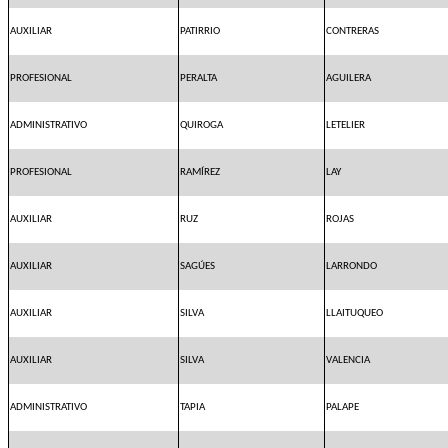
AUXILIAR
PATIRRIO
CONTRERAS
PROFESIONAL
PERALTA
AGUILERA
ADMINISTRATIVO
QUIROGA
LETELIER
PROFESIONAL
RAMÍREZ
LAY
AUXILIAR
RUZ
ROJAS
AUXILIAR
SAGÚES
LARRONDO
AUXILIAR
SILVA
LLAITUQUEO
AUXILIAR
SILVA
VALENCIA
ADMINISTRATIVO
TAPIA
PALAPE