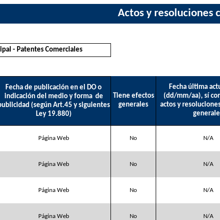
Actos y resoluciones 
cipal - Patentes Comerciales
Fecha última act
Fecha de publicación en el DO o
Tiene efectos
(dd/mm/aa), sí co
indicación del medio y forma
de
generales
actos y resolucione
publicidad (según Art.45 y siguientes
generale
Ley 19.880)
Página Web
No
N/A
Página Web
No
N/A
Página Web
No
N/A
Página Web
No
N/A