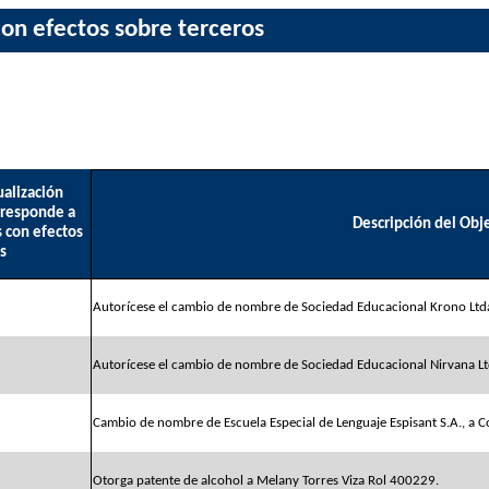
con efectos sobre terceros
ualización
rresponde a
Descripción del Obj
s con efectos
s
Autorícese el cambio de nombre de Sociedad Educacional Krono Ltda
Autorícese el cambio de nombre de Sociedad Educacional Nirvana Ltd
Cambio de nombre de Escuela Especial de Lenguaje Espisant S.A., a C
Otorga patente de alcohol a Melany Torres Viza Rol 400229.