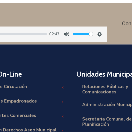
Con
02:43
Mute
Settings
On-Line
Unidades Municipa
e Circulación
Relaciones Públicas y
Comunicaciones
es Empadronados
Administración Munici
tes Comerciales
Secretaría Comunal de
Planificación
ón Derechos Aseo Municipal