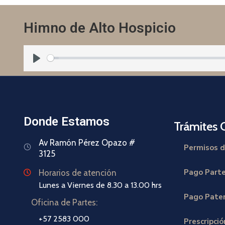
Himno de Alto Hospicio
Play
Donde Estamos
Trámites 
Av Ramón Pérez Opazo #
Permisos d
3125
Pago Part
Horarios de atención
Lunes a Viernes de 8.30 a 13.00 hrs
Pago Paten
Oficina de Partes:
+57 2583 000
Prescripci