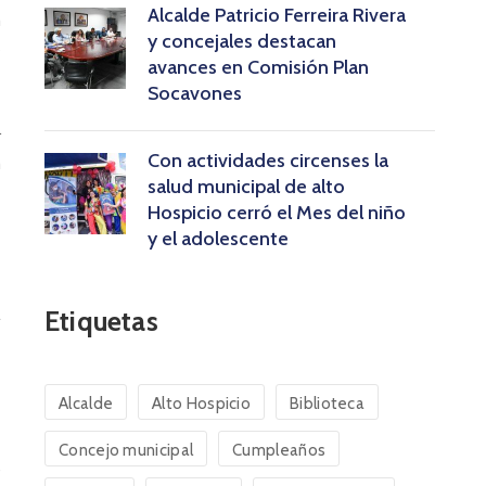
Alcalde Patricio Ferreira Rivera
n
y concejales destacan
s
avances en Comisión Plan
Socavones
r
Con actividades circenses la
n
salud municipal de alto
Hospicio cerró el Mes del niño
y el adolescente
l
Etiquetas
Alcalde
Alto Hospicio
Biblioteca
Concejo municipal
Cumpleaños
,