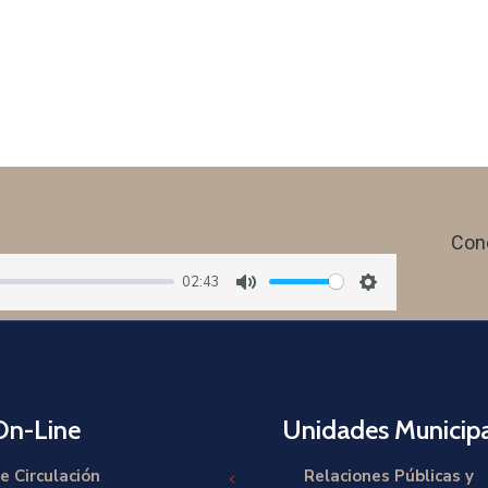
Con
02:43
Mute
Settings
On-Line
Unidades Municipa
e Circulación
Relaciones Públicas y