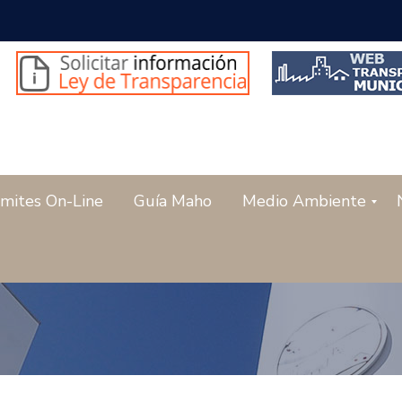
mites On-Line
Guía Maho
Medio Ambiente