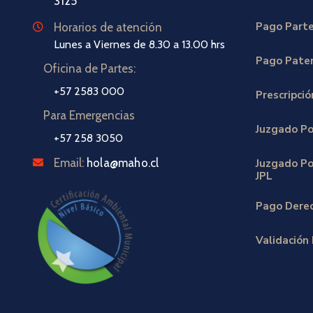
3125
Pago Part
Horarios de atención
Lunes a Viernes de 8.30 a 13.00 hrs
Pago Paten
Oficina de Partes:
+57 2583 000
Prescripci
Para Emergencias
Juzgado Po
+57 258 3050
Email:
hola@maho.cl
Juzgado Pol
JPL
Pago Derec
Validación 